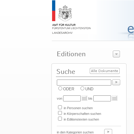
ODER
UND
von
bis
in Personen suchen
in Körperschaften suchen
in Editionstexten suchen
in den Kategorien suchen