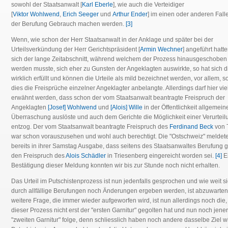
sowohl der Staatsanwalt [
Karl Eberle
], wie auch die Verteidiger
[
Viktor Wohlwend
,
Erich Seeger
und
Arthur Ender
] im einen oder anderen Fall
der Berufung Gebrauch machen werden.
[3]
Wenn, wie schon der Herr Staatsanwalt in der Anklage und später bei der
Urteilsverkündung der Herr Gerichtspräsident [
Armin Wechner
] angeführt hatt
sich der lange Zeitabschnitt, während welchem der Prozess hinausgeschoben
werden musste, sich eher zu Gunsten der Angeklagten auswirkte, so hat sich d
wirklich erfüllt und können die Urteile als mild bezeichnet werden, vor allem, s
dies die Freisprüche einzelner Angeklagter anbelangte. Allerdings darf hier viel
erwähnt werden, dass schon der vom Staatsanwalt beantragte Freispruch der
Angeklagten
[Josef] Wohlwend
und
[Alois] Wille
in der Öffentlichkeit allgemein
Überraschung auslöste und auch dem Gerichte die Möglichkeit einer Verurteil
entzog. Der vom Staatsanwalt beantragte Freispruch des
Ferdinand Beck
von 
war schon vorauszusehen und wohl auch berechtigt. Die "Ostschweiz" meldet
bereits in ihrer Samstag Ausgabe, dass seitens des Staatsanwaltes Berufung 
den Freispruch des
Alois Schädler
in Triesenberg eingereicht worden sei.
[4]
E
Bestätigung dieser Meldung konnten wir bis zur Stunde noch nicht erhalten.
Das Urteil im Putschistenprozess ist nun jedenfalls gesprochen und wie weit s
durch allfällige Berufungen noch Änderungen ergeben werden, ist abzuwarten
weitere Frage, die immer wieder aufgeworfen wird, ist nun allerdings noch die,
dieser Prozess nicht erst der "ersten Garnitur" gegolten hat und nun noch jener
"zweiten Garnitur" folge, denn schliesslich haben noch andere dasselbe Ziel w