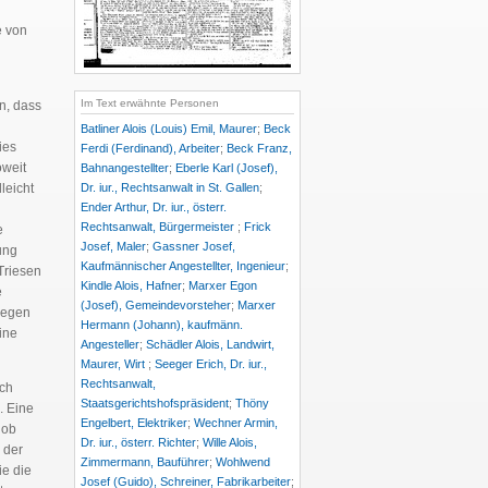
e von
Im Text erwähnte Personen
en, dass
Batliner Alois (Louis) Emil, Maurer
;
Beck
ies
Ferdi (Ferdinand), Arbeiter
;
Beck Franz,
oweit
Bahnangestellter
;
Eberle Karl (Josef),
Dr. iur., Rechtsanwalt in St. Gallen
;
leicht
Ender Arthur, Dr. iur., österr.
Rechtsanwalt, Bürgermeister
;
Frick
e
Josef, Maler
;
Gassner Josef,
ung
Kaufmännischer Angestellter, Ingenieur
;
Triesen
Kindle Alois, Hafner
;
Marxer Egon
e
(Josef), Gemeindevorsteher
;
Marxer
gegen
Hermann (Johann), kaufmänn.
ine
Angesteller
;
Schädler Alois, Landwirt,
Maurer, Wirt
;
Seeger Erich, Dr. iur.,
Rechtsanwalt,
ich
Staatsgerichtshofspräsident
;
Thöny
. Eine
Engelbert, Elektriker
;
Wechner Armin,
 ob
Dr. iur., österr. Richter
;
Wille Alois,
 der
Zimmermann, Bauführer
;
Wohlwend
ie die
Josef (Guido), Schreiner, Fabrikarbeiter
;