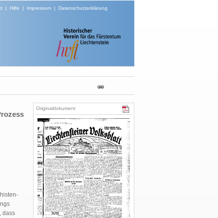
t
|
Hilfe
|
Impressum
|
Datenschutzerklärung
Originaldokument
Prozess
histen-
ings
, dass