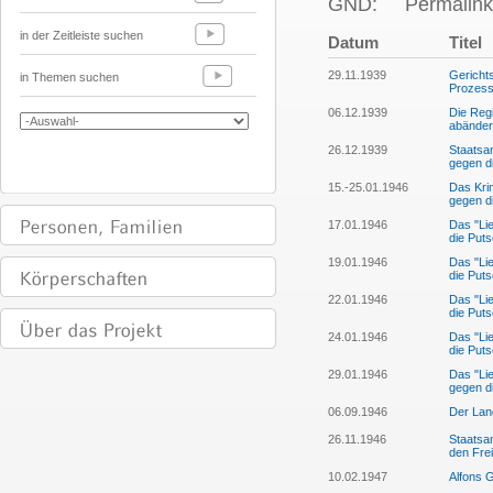
GND:
Permalink
in der Zeitleiste suchen
Datum
Titel
29.11.1939
Gerichts
in Themen suchen
Prozess 
06.12.1939
Die Regi
abänder
26.12.1939
Staatsan
gegen d
15.-25.01.1946
Das Kri
gegen d
17.01.1946
Das "Lie
die Puts
19.01.1946
Das "Lie
die Puts
22.01.1946
Das "Lie
die Puts
24.01.1946
Das "Lie
die Puts
29.01.1946
Das "Lie
gegen d
06.09.1946
Der Land
26.11.1946
Staatsan
den Fre
10.02.1947
Alfons 