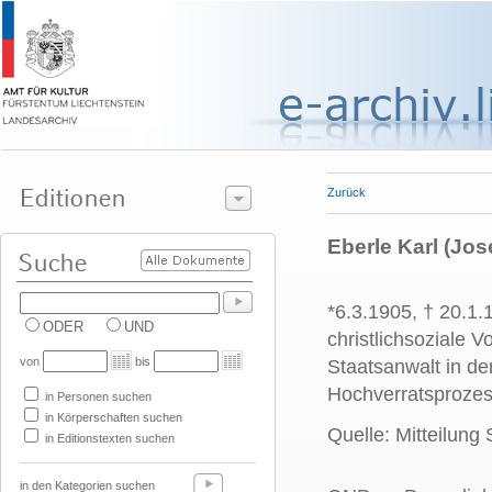
Zurück
Eberle Karl (Jose
*6.3.1905, † 20.1.
ODER
UND
christlichsoziale V
von
bis
Staatsanwalt in d
Hochverratsprozes
in Personen suchen
in Körperschaften suchen
Quelle: Mitteilung
in Editionstexten suchen
in den Kategorien suchen