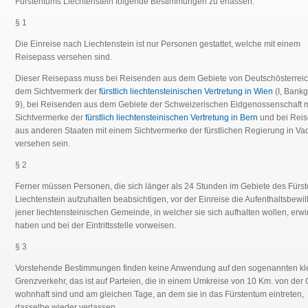
Fürstentums Liechtenstein folgende Bestimmungen zu erlassen:
§ 1
Die Einreise nach Liechtenstein ist nur Personen gestattet, welche mit einem
Reisepass versehen sind.
Dieser Reisepass muss bei Reisenden aus dem Gebiete von Deutschösterreic
dem Sichtvermerk der
fürstlich liechtensteinischen Vertretung in Wien
(I, Bank
9), bei Reisenden aus dem Gebiete der Schweizerischen Eidgenossenschaft 
Sichtvermerke der
fürstlich liechtensteinischen Vertretung in Bern
und bei Rei
aus anderen Staaten mit einem Sichtvermerke der fürstlichen Regierung in Va
versehen sein.
§ 2
Ferner müssen Personen, die sich länger als 24 Stunden im Gebiete des Fürs
Liechtenstein aufzuhalten beabsichtigen, vor der Einreise die Aufenthaltsbewil
jener liechtensteinischen Gemeinde, in welcher sie sich aufhalten wollen, erwi
haben und bei der Eintrittsstelle vorweisen.
§ 3
Vorstehende Bestimmungen finden keine Anwendung auf den sogenannten kl
Grenzverkehr, das ist auf Parteien, die in einem Umkreise von 10 Km. von der
wohnhaft sind und am gleichen Tage, an dem sie in das Fürstentum eintreten,
dasselbe wieder verlassen.