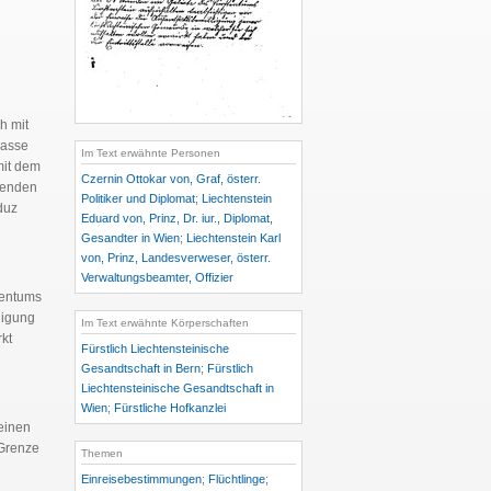
h mit
gasse
Im Text erwähnte Personen
mit dem
Czernin Ottokar von, Graf, österr.
senden
Politiker und Diplomat
;
Liechtenstein
duz
Eduard von, Prinz, Dr. iur., Diplomat,
Gesandter in Wien
;
Liechtenstein Karl
von, Prinz, Landesverweser, österr.
Verwaltungsbeamter, Offizier
tentums
ligung
Im Text erwähnte Körperschaften
rkt
Fürstlich Liechtensteinische
Gesandtschaft in Bern
;
Fürstlich
Liechtensteinische Gesandtschaft in
Wien
;
Fürstliche Hofkanzlei
einen
 Grenze
Themen
Einreisebestimmungen
;
Flüchtlinge
;