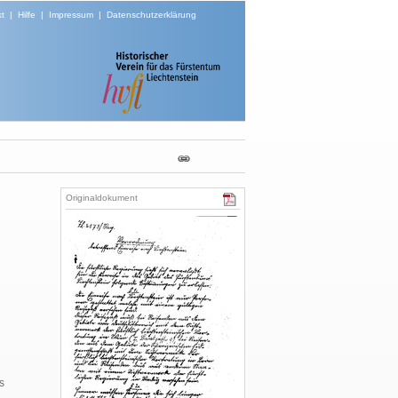
t
|
Hilfe
|
Impressum
|
Datenschutzerklärung
Originaldokument
s