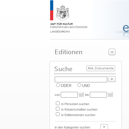
ODER
UND
von
bis
in Personen suchen
in Körperschaften suchen
in Editionstexten suchen
in den Kategorien suchen