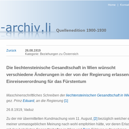
Home
|
Kontak
Quellenedition 1900-1930
Zurück
26.08.1919
Kategorie: Beziehungen zu Österreich
Die liechtensteinische Gesandtschaft in Wien wünscht
verschiedene Änderungen in der von der Regierung erlasse
Einreiseverordnung für das Fürstentum
Maschinenschriftliches Schreiben der
liechtensteinischen Gesandtschaft in Wi
gez. Prinz
Eduard
, an die Regierung
[1]
26.8.1919, Vaduz
Zu der mir übermittelten Kundmachung vom 11. August,
[2]
bezüglich welcher e
meiner unmassgeblichen Meinung nach wohl empfohlen hätte, vor deren Erla