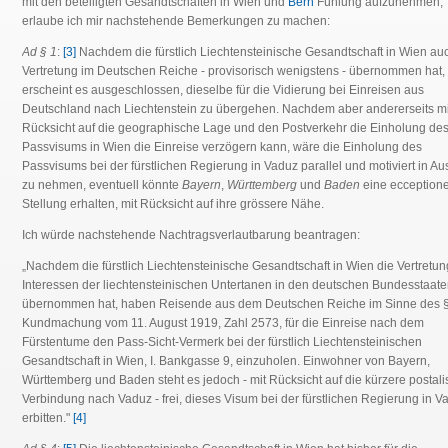
mit den beteiligten Gesandtschaften in Wien und
Bern
Fühlung aufzunehmen,
erlaube ich mir nachstehende Bemerkungen zu machen:
Ad § 1
:
[3]
Nachdem die fürstlich Liechtensteinische Gesandtschaft in Wien au
Vertretung im Deutschen Reiche - provisorisch wenigstens - übernommen hat,
erscheint es ausgeschlossen, dieselbe für die Vidierung bei Einreisen aus
Deutschland nach Liechtenstein zu übergehen. Nachdem aber andererseits mi
Rücksicht auf die geographische Lage und den Postverkehr die Einholung de
Passvisums in Wien die Einreise verzögern kann, wäre die Einholung des
Passvisums bei der fürstlichen Regierung in Vaduz parallel und motiviert in Au
zu nehmen, eventuell könnte
Bayern
,
Württemberg
und
Baden
eine ecceptione
Stellung erhalten, mit Rücksicht auf ihre grössere Nähe.
Ich würde nachstehende Nachtragsverlautbarung beantragen:
„Nachdem die fürstlich Liechtensteinische Gesandtschaft in Wien die Vertretun
Interessen der liechtensteinischen Untertanen in den deutschen Bundesstaat
übernommen hat, haben Reisende aus dem Deutschen Reiche im Sinne des §
Kundmachung vom 11. August 1919, Zahl 2573, für die Einreise nach dem
Fürstentume den Pass-Sicht-Vermerk bei der fürstlich Liechtensteinischen
Gesandtschaft in Wien, I. Bankgasse 9, einzuholen. Einwohner von Bayern,
Württemberg und Baden steht es jedoch - mit Rücksicht auf die kürzere postal
Verbindung nach Vaduz - frei, dieses Visum bei der fürstlichen Regierung in V
erbitten."
[4]