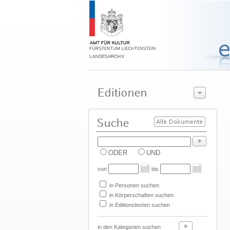
ODER
UND
von
bis
in Personen suchen
in Körperschaften suchen
in Editionstexten suchen
in den Kategorien suchen