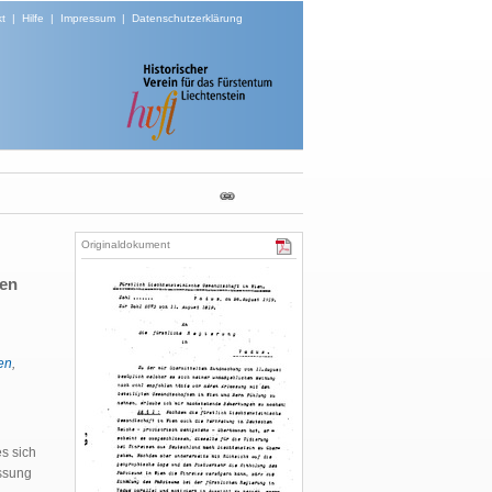
t
|
Hilfe
|
Impressum
|
Datenschutzerklärung
Originaldokument
nen
en
,
s sich
ssung