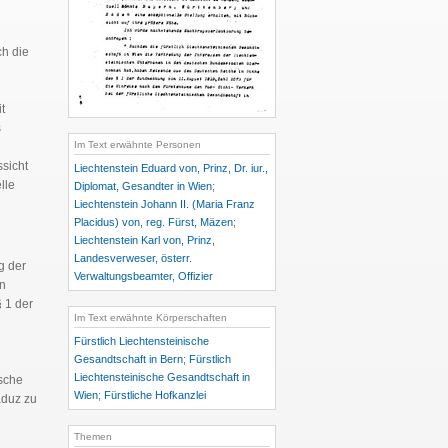
ch die
t
s
Im Text erwähnte Personen
ssicht
Liechtenstein Eduard von, Prinz, Dr. iur.,
lle
Diplomat, Gesandter in Wien
;
Liechtenstein Johann II. (Maria Franz
Placidus) von, reg. Fürst, Mäzen
;
Liechtenstein Karl von, Prinz,
Landesverweser, österr.
g der
Verwaltungsbeamter, Offizier
en
 1 der
Im Text erwähnte Körperschaften
Fürstlich Liechtensteinische
Gesandtschaft in Bern
;
Fürstlich
Liechtensteinische Gesandtschaft in
ische
Wien
;
Fürstliche Hofkanzlei
aduz zu
Themen