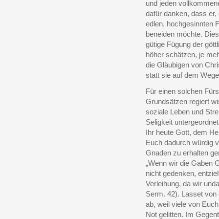
und jeden vollkommene
dafür danken, dass er, 
edlen, hochgesinnten 
beneiden möchte. Diese
gütige Fügung der göt
höher schätzen, je me
die Gläubigen von Chri
statt sie auf dem Weg
Für einen solchen Fürs
Grundsätzen regiert wi
soziale Leben und Str
Seligkeit untergeordnet 
Ihr heute Gott, dem He
Euch dadurch würdig v
Gnaden zu erhalten g
„Wenn wir die Gaben G
nicht gedenken, entzieh
Verleihung, da wir und
Serm. 42). Lasset von 
ab, weil viele von Euc
Not gelitten. Im Gegent