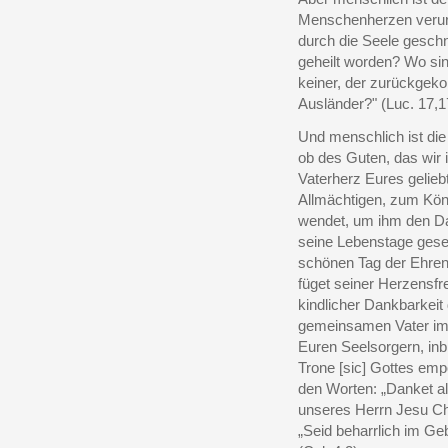
Menschenherzen verur
durch die Seele geschni
geheilt worden? Wo sin
keiner, der zurückgek
Ausländer?" (Luc. 17,1
Und menschlich ist die
ob des Guten, das wir
Vaterherz Eures gelie
Allmächtigen, zum Kön
wendet, um ihm den Da
seine Lebenstage geseg
schönen Tag der Ehren,
füget seiner Herzensfr
kindlicher Dankbarkei
gemeinsamen Vater im
Euren Seelsorgern, in
Trone [sic] Gottes emp
den Worten: „Danket al
unseres Herrn Jesu Chri
„Seid beharrlich im G