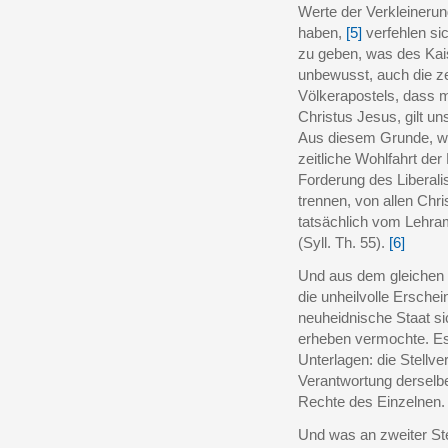
Werte der Verkleinerun
haben,
[5]
verfehlen si
zu geben, was des Kais
unbewusst, auch die ze
Völkerapostels, dass 
Christus Jesus, gilt un
Aus diesem Grunde, we
zeitliche Wohlfahrt der 
Forderung des Liberal
trennen, von allen Chri
tatsächlich vom Lehramt
(Syll. Th. 55).
[6]
Und aus dem gleichen G
die unheilvolle Erschei
neuheidnische Staat si
erheben vermochte. Es
Unterlagen: die Stellve
Verantwortung derselbe
Rechte des Einzelnen
Und was an zweiter Ste