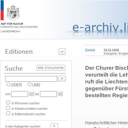
Zurück
12.11.1918
Kategorie: Ereign
Der Churer Bis
verurteilt die L
ruft die Liecht
ODER
UND
gegenüber Fürst
von
bis
bestellten Regie
in Personen suchen
in Körperschaften suchen
in Editionstexten suchen
Handschriftlicher Hirt
in den Kategorien suchen