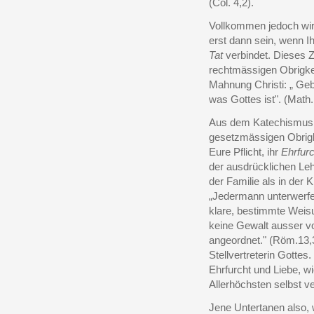
(Col. 4,2).
Vollkommen jedoch wir
erst dann sein, wenn 
Tat
verbindet. Dieses Ze
rechtmässigen Obrigkeit
Mahnung Christi: „ Geb
was Gottes ist". (Math.
Aus dem Katechismus w
gesetzmässigen Obrigke
Eure Pflicht, ihr
Ehrfurc
der ausdrücklichen Le
der Familie als in der 
„Jedermann unterwerfe s
klare, bestimmte Weisu
keine Gewalt ausser vo
angeordnet." (Röm.13,
Stellvertreterin Gottes
Ehrfurcht und Liebe, w
Allerhöchsten selbst ve
Jene Untertanen also, 