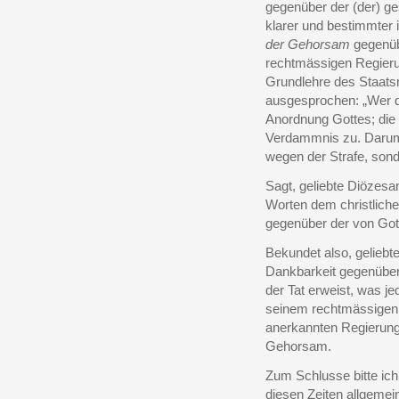
gegenüber der (der) g
klarer und bestimmter
der Gehorsam
gegenüb
rechtmässigen Regierun
Grundlehre des Staats
ausgesprochen: „Wer de
Anordnung Gottes; die 
Verdammnis zu. Darum i
wegen der Strafe, son
Sagt, geliebte Diözesa
Worten dem christlich
gegenüber der von Got
Bekundet also, geliebt
Dankbarkeit gegenüber
der Tat erweist, was je
seinem rechtmässigen 
anerkannten Regierung 
Gehorsam.
Zum Schlusse bitte ich
diesen Zeiten allgemei