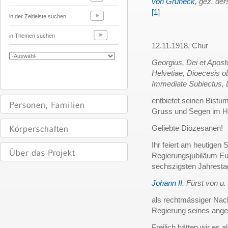
von Grüneck
, gez. der
[1]
in der Zeitleiste suchen
in Themen suchen
12.11.1918, Chur
Georgius, Dei et Apost
Helvetiae, Dioecesis o
Immediate Subiectus, 
entbietet seinen Bistu
Gruss und Segen im H
Geliebte Diözesanen!
Ihr feiert am heutigen
Regierungsjubiläum Eu
sechszigsten Jahrest
Johann II.
Fürst von u.
als rechtmässiger Nach
Regierung seines ang
Freilich hätten wir es