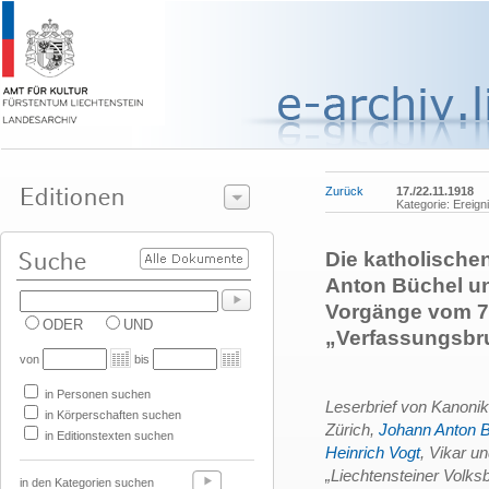
Zurück
17./22.11.1918
Kategorie: Ereign
Die katholische
Anton Büchel un
Vorgänge vom 7.
ODER
UND
„Verfassungsbr
von
bis
in Personen suchen
Leserbrief von Kanoni
in Körperschaften suchen
Zürich,
Johann Anton 
in Editionstexten suchen
Heinrich Vogt
, Vikar u
„Liechtensteiner Volks
in den Kategorien suchen