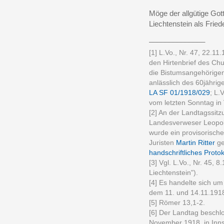
Möge der allgütige Gott
Liechtenstein als Fried
______________
[1] L.Vo., Nr. 47, 22.1
den Hirtenbrief des Ch
die Bistumsangehörigen
anlässlich des 60jährig
LA SF 01/1918/029
; L.
vom letzten Sonntag in 
[2] An der Landtagssitz
Landesverweser Leopold 
wurde ein provisorisch
Juristen
Martin Ritter
ge
handschriftliches Protok
[3] Vgl. L.Vo., Nr. 45, 
Liechtenstein").
[4] Es handelte sich um
dem 11. und 14.11.1918
[5] Römer 13,1-2.
[6] Der Landtag beschlo
November 1918, in Inns