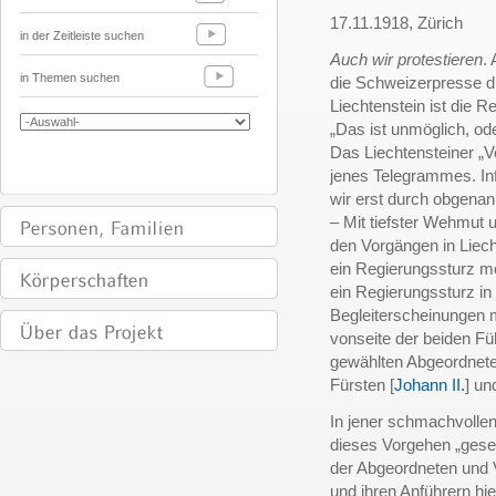
17.11.1918, Zürich
in der Zeitleiste suchen
Auch wir protestieren
.
in Themen suchen
die Schweizerpresse di
Liechtenstein ist die R
„Das ist unmöglich, o
Das Liechtensteiner „Vo
jenes Telegrammes. In
wir erst durch obgenan
– Mit tiefster Wehmut
den Vorgängen in Liech
ein Regierungssturz mö
ein Regierungssturz in 
Begleiterscheinungen mö
vonseite der beiden Fü
gewählten Abgeordnete
Fürsten [
Johann II.
] u
In jener schmachvoll
dieses Vorgehen „geset
der Abgeordneten und 
und ihren Anführern hi