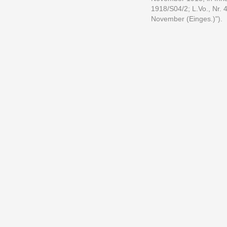
1918/S04/2; L.Vo., Nr. 
November (Einges.)").