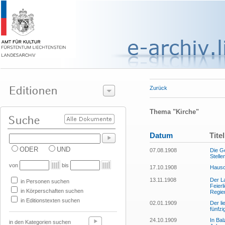
Zurück
Thema "Kirche"
Datum
Titel
ODER
UND
07.08.1908
Die Ge
Stelle
von
bis
17.10.1908
Hauso
13.11.1908
Der La
in Personen suchen
Feierl
in Körperschaften suchen
Regie
in Editionstexten suchen
02.01.1909
Der li
fünfzi
24.10.1909
In Bal
in den Kategorien suchen