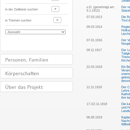
Johann
o.D. (genehmigt am
Der n
in der Zeitleiste suchen
5.1.1912)
Statut
07.03.1913
Die R
in Themen suchen
Tirol 
09.03.1914
Regier
Hofka
Liecht
07.01.1916
Der Va
Neuja
09.11.1917
Der L
Tätigk
Thema
Kirche
22.03.1918
Ein Be
Verans
unanst
gelun
desse
12.11.1918
Der C
Lehre 
Katho
ihm be
17./22.11.1918
Die ka
und He
Landt
06.08.1919
Kaplan
Nachri
Wilhe