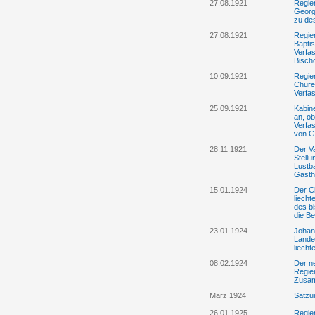
27.08.1921
Regie
Georg
zu de
27.08.1921
Regie
Bapti
Verfa
Bisch
10.09.1921
Regie
Chure
Verfa
25.09.1921
Kabine
an, o
Verfa
von G
28.11.1921
Der Va
Stell
Lustba
Gasth
15.01.1924
Der C
liecht
des b
die B
23.01.1924
Johan
Landes
liech
08.02.1924
Der n
Regier
Zusam
März 1924
Satzu
26.01.1925
Regie