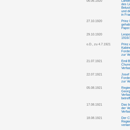
06.06.1920
Lande
des Li
Belus
und di
in Fr
27.10.1920
Prinz 
gehab
Papst
29.10.1920
Leopo
1916/
o.D., zu 4.7.1921
Prinz 
Kabine
Forde
zur V
21.07.1921
Emil B
Chure
Verfa
22.07.1921
Josef 
Forde
zur V
05.08.1921
Regie
Georg
Verfa
betre
17.08.1921
Das bi
der V
Verfa
18.08.1921
Der C
Regie
verla