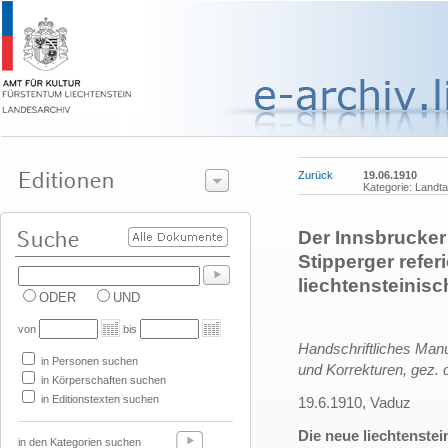
Zurück
19.06.1910
Kategorie: Land
Der Innsbrucker
Stipperger refer
liechtensteini
ODER
UND
von
bis
Handschriftliches Man
in Personen suchen
und Korrekturen, gez. 
in Körperschaften suchen
in Editionstexten suchen
19.6.1910, Vaduz
Die neue liechtenst
in den Kategorien suchen