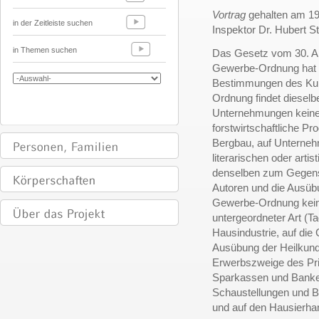
Vortrag
gehalten am 19
in der Zeitleiste suchen
Inspektor Dr. Hubert S
in Themen suchen
Das Gesetz vom 30. Apr
Gewerbe-Ordnung hat mi
Bestimmungen des Ku
Ordnung findet dieselb
Unternehmungen keine 
forstwirtschaftliche P
Bergbau, auf Unternehm
literarischen oder art
denselben zum Gegenst
Autoren und die Ausübu
Gewerbe-Ordnung kein
untergeordneter Art (T
Hausindustrie, auf die
Ausübung der Heilkund
Erwerbszweige des Priv
Sparkassen und Banken
Schaustellungen und 
und auf den Hausierha