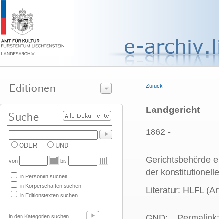
Zurück
Landgericht
1862 -
ODER
UND
Gerichtsbehörde er
von
bis
der konstitutionel
in Personen suchen
in Körperschaften suchen
Literatur: HLFL (Ar
in Editionstexten suchen
GND:
Permalink:
in den Kategorien suchen