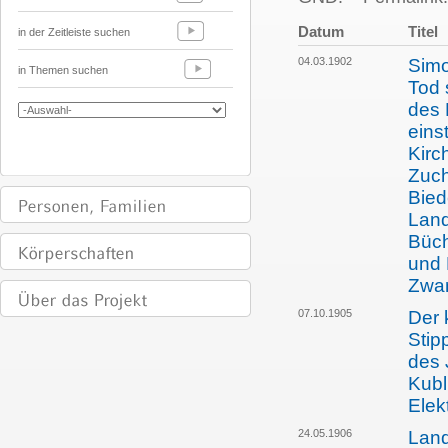
Datum
Titel
in der Zeitleiste suchen
04.03.1902
Simo
in Themen suchen
Tod 
des 
eins
Kirc
Zuch
Bied
Land
Büch
und 
Zwan
07.10.1905
Der 
Stip
des 
Kubl
Elek
24.05.1906
Land