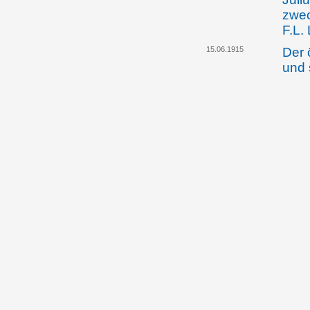
zwec
F.L.
15.06.1915
Der 
und 
Juli
Mini
auf 
Land
18.01.1917
Land
weis
Ordi
Gese
Kong
auss
Stra
13.03.1918
Alfo
erst
Schä
weg