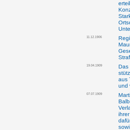
ertei
Konz
Star
Orts
Unte
11.12.1906
Regi
Maur
Gese
Stra
19.04.1909
Das 
stüt
aus 
und 
07.07.1909
Mart
Balb
Verl
ihre
dafü
sowi