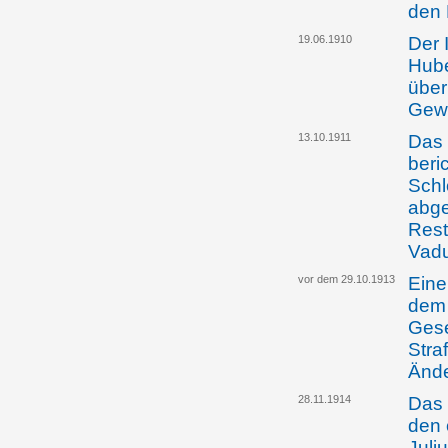
den 
19.06.1910
Der 
Hube
über
Gew
13.10.1911
Das 
beri
Schl
abg
Rest
Vadu
vor dem 29.10.1913
Eine
dem 
Gese
Stra
Änd
28.11.1914
Das 
den 
Juli