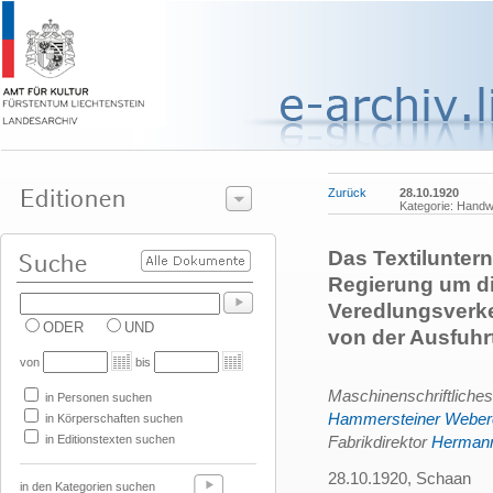
Zurück
28.10.1920
Kategorie: Handw
Das Textilunter
Regierung um di
Veredlungsverke
ODER
UND
von der Ausfuhr
von
bis
Maschinenschriftliche
in Personen suchen
Hammersteiner Webere
in Körperschaften suchen
in Editionstexten suchen
Fabrikdirektor
Herman
28.10.1920, Schaan
in den Kategorien suchen