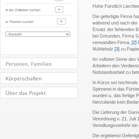
Hohe Fürstlich Liecht
in der Zeitleiste suchen
Die gefertigte Firma ha
in Themen suchen
während und nach der K
Ersatz der fehlenden B
bei Gmunden, Firma Sa
verwandten Firma,
[2]
P
Mühleholz
[3]
zu Papie
Im vollsten Sinne des 
Arbeitern den Verdienst
Notstandsarbeit zu bet
In Kürze sei nochmals 
Spinnerei in das Fürst
wurden u. das fertige P
hierzulande kein Bedar
Die Lieferung der Garne
Verordnung v. 21. Juli
Veredlungsverkehr ei
Die ergebenst Gefertigt