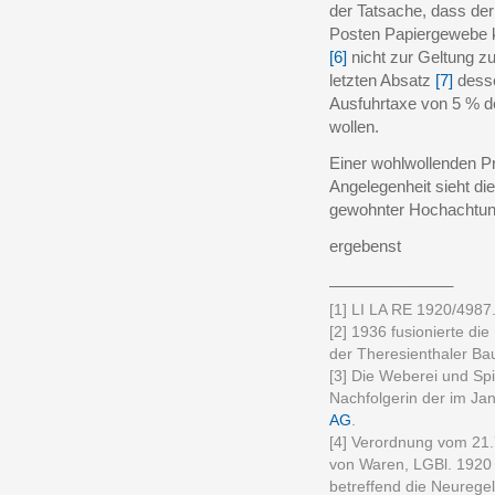
der Tatsache, dass der 
Posten Papiergewebe k
[6]
nicht zur Geltung z
letzten Absatz
[7]
desse
Ausfuhrtaxe von 5 % d
wollen.
Einer wohlwollenden Pr
Angelegenheit sieht di
gewohnter Hochachtu
ergebenst
______________
[1] LI LA RE 1920/4987
[2] 1936 fusionierte d
der Theresienthaler B
[3] Die Weberei und Sp
Nachfolgerin der im Ja
AG
.
[4] Verordnung vom 21.
von Waren, LGBl. 1920 
betreffend die Neuregel