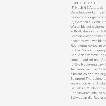
LGBl. 1919 Nr. 11.
[5] Nach § 3 Abs. 1 de
Veredlungsverkehr ein-
besonders vorgemerkt 
[6] Gemäss § 4 Abs. 1 d
Waren bis auf weiteres
in Kraft, dass in den 
Staaten entgegenstand
bestimmt war, wie bishe
Rechnungswertes zu ent
[7] Die Zurückbringung
Abs. 2 der Verordnung i
seuchenpolizeiliche Vor
[8] Die Regierung bzw.
Textilunternehmen Schw
hinsichtlich der Papie
Spinnerei Theresienth
waren, von einer Ausf
Betrieb im Mühleholz ei
Fabrikswebstühle ins A
Schwab an die Regieru