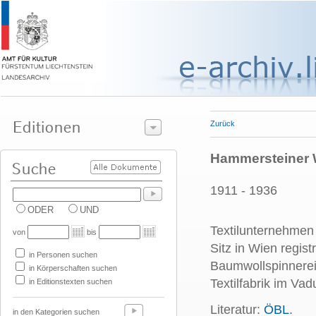
Zurück
Hammersteiner 
1911 - 1936
ODER
UND
Textilunternehmen
von
bis
Sitz in Wien regist
in Personen suchen
Baumwollspinnerei
in Körperschaften suchen
Textilfabrik im Va
in Editionstexten suchen
Literatur:
ÖBL
.
in den Kategorien suchen