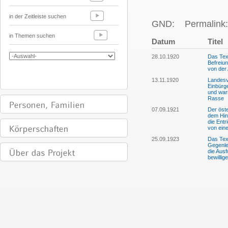
in der Zeitleiste suchen
GND:
Permalink:
in Themen suchen
Datum
Titel
28.10.1920
Das Tex
Befreiu
von der
13.11.1920
Landesv
Einbürg
und warn
Rasse
07.09.1921
Der öste
dem Hin
die Entr
von eine
25.09.1923
Das Tex
Gegenlei
die Aus
bewillig