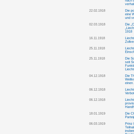
nach 
verhaf
22.02.1918
Die po
eine 
und v
02.03.1918
Die „
„Liech
1918
16.11.1918
Liecht
Zollve
25.11.1918
Liech
Einsc
25.11.1918
Die So
seit 
Funkti
Liech
04.12.1918
Die T
Weltkr
einen
06.12.1918
Liecht
Verbot
06.12.1918
Liecht
provis
Handh
18.01.1919
Die Ch
Parte
06.03.1919
Prinz 
Teiln
insbes