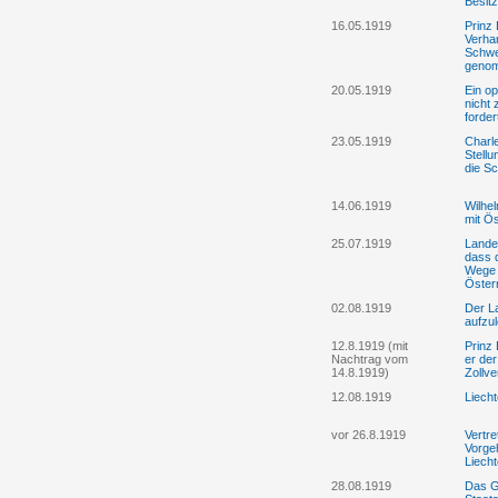
Besit
16.05.1919
Prinz 
Verha
Schwe
genom
20.05.1919
Ein op
nicht
forder
23.05.1919
Charl
Stell
die S
14.06.1919
Wilhel
mit Ös
25.07.1919
Landes
dass d
Wege 
Öster
02.08.1919
Der La
aufzu
12.8.1919 (mit
Prinz 
Nachtrag vom
er de
14.8.1919)
Zollve
12.08.1919
Liecht
vor 26.8.1919
Vertr
Vorge
Liecht
28.08.1919
Das G