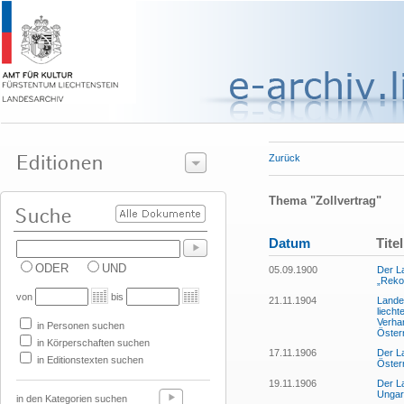
Zurück
Thema "Zollvertrag"
Datum
Titel
ODER
UND
05.09.1900
Der L
„Reko
von
bis
21.11.1904
Landes
liech
Verha
in Personen suchen
Öster
in Körperschaften suchen
17.11.1906
Der L
in Editionstexten suchen
Öster
19.11.1906
Der L
Ungar
in den Kategorien suchen