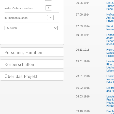
20.06.1914
Die „
Triese
in der Zeitleiste suchen
Bedeu
17.09.1914
Hofka
Anfra
in Themen suchen
Krieg 
17.09.1914
Fürst 
Neutra
19.09.1914
Lande
Josef
Behörd
nach L
06.11.1915
Herman
Lande
Fleis
19.01.1916
Lande
Finan
Liech
Leben
23.01.1916
Lande
Inter
Erleic
16.02.1916
Die fr
des Ha
04.03.1916
Lande
Frankr
Neutr
Hinde
09.10.1916
Das N