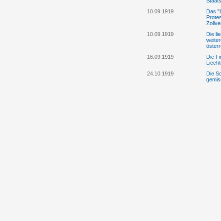
Staats
10.09.1919
Das "L
Prote
Zollve
10.09.1919
Die li
weite
öster
16.09.1919
Die Fi
Liech
24.10.1919
Die Sc
gemis
gewün
20.12.1919
Das Ei
über 
gewün
Schwe
08.01.1920
Prinz
über 
17.01.1920
Der W
Landt
mit Ös
Einfü
23./24.1.1920
Vertr
Möglic
Schwe
16.02.1920
Liech
Absch
18.02.1920
Die li
öster