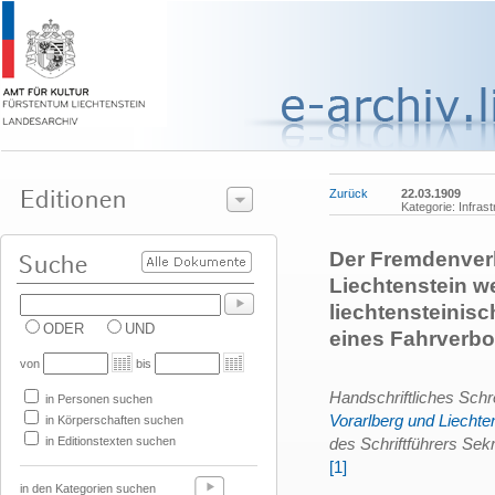
Zurück
22.03.1909
Kategorie: Infrast
Der Fremdenverk
Liechtenstein w
liechtensteinis
ODER
UND
eines Fahrverbo
von
bis
Handschriftliches Sch
in Personen suchen
Vorarlberg und Liechte
in Körperschaften suchen
in Editionstexten suchen
des Schriftführers Sek
[1]
in den Kategorien suchen