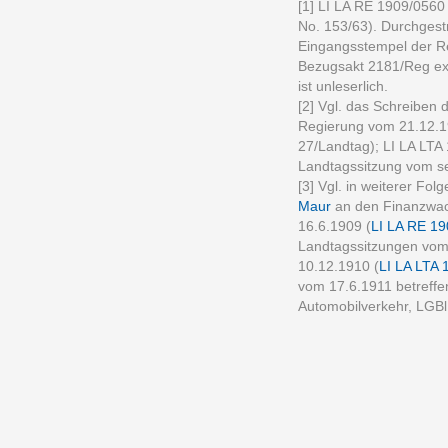
[1] LI LA RE 1909/056
No. 153/63). Durchgest
Eingangsstempel der R
Bezugsakt 2181/Reg ex 
ist unleserlich.
[2] Vgl. das Schreiben
Regierung vom 21.12.1
27/Landtag); LI LA LTA 
Landtagssitzung vom se
[3] Vgl. in weiterer Fo
Maur
an den Finanzwac
16.6.1909 (
LI LA RE 1
Landtagssitzungen vom
10.12.1910 (
LI LA LTA 
vom 17.6.1911 betreffe
Automobilverkehr, LGBl.