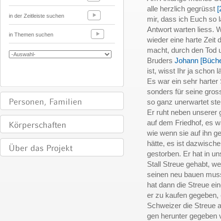
alle herzlich gegrüsst
[
in der Zeitleiste suchen
mir, dass ich Euch so 
Antwort warten liess. 
in Themen suchen
wieder eine harte Zeit 
macht, durch den Tod 
Bruders
Johann [Büche
ist, wisst Ihr ja schon l
Es war ein sehr harter
sonders für seine gros
so ganz unerwartet st
Er ruht neben unserer
auf dem Friedhof, es w
wie wenn sie auf ihn g
hätte, es ist dazwisc
gestorben. Er hat in 
Stall Streue gehabt, we
seinen neu bauen muss
hat dann die Streue e
er zu kaufen gegeben,
Schweizer die Streue 
gen herunter gegeben 