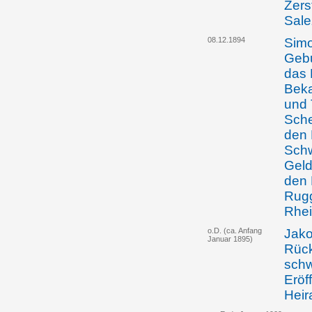
Zers
Sale
08.12.1894
Simo
Gebu
das 
Beka
und 
Sche
den 
Schw
Geld
den 
Rugg
Rhei
o.D. (ca. Anfang
Jako
Januar 1895)
Rück
schw
Eröf
Heir