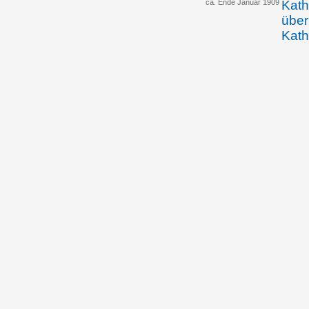
ca. Ende Januar 1909
Kath
über
Kath
ihre
durc
Eins
Pfar
und 
ange
Magd
Test
gold
26.01.1910
Simo
verd
Haus
Tode
Baum
Schn
20.03.1910
Simo
Gebu