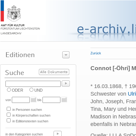
Zurück
Connot [-Öhri] 
* 16.03.1868, † 19
ODER
UND
Schwester von
Ulr
von
bis
John, Joseph, Fran
Tina, Mary und He
in Personen suchen
in Körperschaften suchen
Madison in Nebras
in Editionstexten suchen
ebenfalls in Nebra
in den Kategorien suchen
Quelle: LI LA SgD