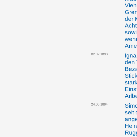
Vieh
Gren
der 
Acht
sowi
weni
Ame
02.02.1893
Igna
den 
Beza
Stic
star
Eins
Arlb
24.05.1894
Simo
seit
ange
Heir
Rugg