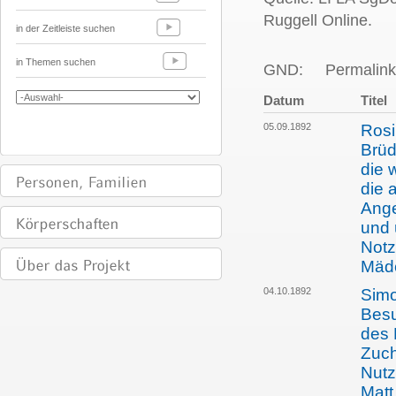
Ruggell Online.
in der Zeitleiste suchen
in Themen suchen
GND:
Permalink
Datum
Titel
05.09.1892
Rosi
Brüd
die 
die 
Ange
und 
Notz
Mäd
04.10.1892
Simo
Besu
des 
Zuch
Nutz
Matt