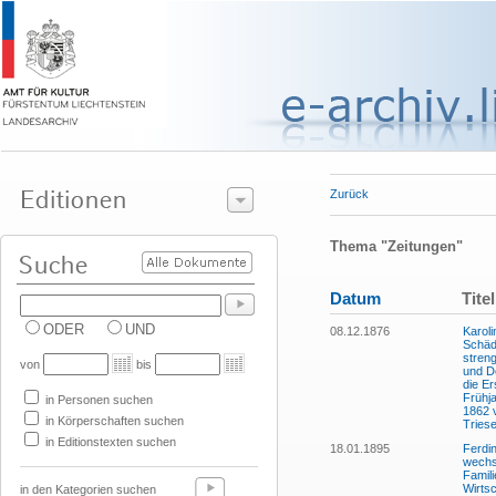
Zurück
Thema "Zeitungen"
Datum
Titel
ODER
UND
08.12.1876
Karoli
Schädl
streng
von
bis
und D
die E
Frühj
in Personen suchen
1862 
in Körperschaften suchen
Tries
in Editionstexten suchen
18.01.1895
Ferdi
wechs
Famil
Wirtsc
in den Kategorien suchen