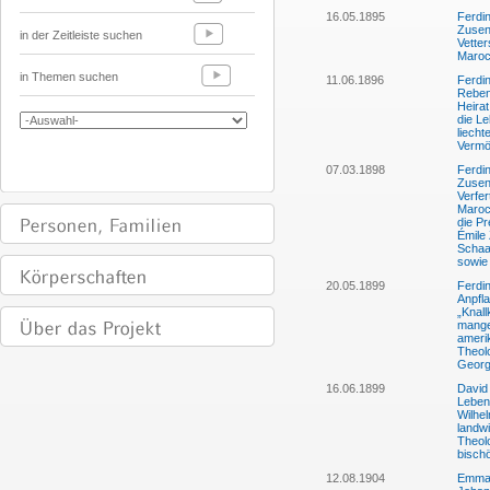
16.05.1895
Ferdi
Zusen
in der Zeitleiste suchen
Vetter
Maro
in Themen suchen
11.06.1896
Ferdi
Rebenk
Heirat
die Le
liecht
Vermö
07.03.1898
Ferdi
Zusen
Verfer
Maroc
die Pr
Émile 
Schaa
sowie
20.05.1899
Ferdi
Anpfl
„Knall
mange
ameri
Theol
Georg 
16.06.1899
David
Lebens
Wilhel
landwi
Theol
bischö
12.08.1904
Emma 