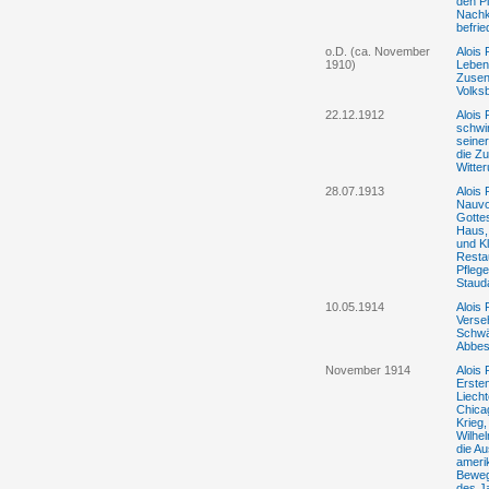
den P
Nachk
befri
o.D. (ca. November
Alois
1910)
Leben,
Zusen
Volksb
22.12.1912
Alois
schwin
seine
die Zu
Witte
28.07.1913
Alois
Nauvoo
Gotte
Haus,
und Kl
Resta
Pfleg
Staud
10.05.1914
Alois
Verse
Schwä
Abbest
November 1914
Alois
Erste
Liecht
Chica
Krieg,
Wilhel
die A
amerik
Beweg
des J