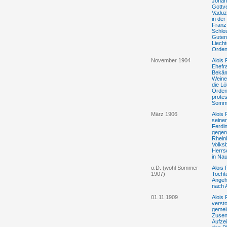
Johan
Gottv
Vaduz 
in der
Franz 
Schlo
Guten
Liecht
Orden
November 1904
Alois
Ehefr
Bekäm
Weine
die Lö
Orden
prote
Somme
März 1906
Alois
seine
Ferdi
gegen
Rhein
Volks
Herrs
in Na
o.D. (wohl Sommer
Alois
1907)
Tochte
Angeh
nach 
01.11.1909
Alois
verst
gemei
Zusen
Aufze