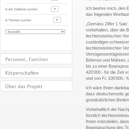
Ich beehre mich, den E
in der Zeitleiste suchen
das folgenden Wortlaut
in Themen suchen
„Gemäss Ziffer 1 Satz 
vorbehalten, über die B
liechtensteinischen Ve
zuständigen schweizeri
liechtensteinischen V
Vemögenserträgnissen 
Böhmen und Mähren, üb
bis zu einer Beanspruc
420'000.- für die Zeit v
und von Fr. 100'000.- f
Ich wäre Ihnen dankbar
dass deutscherseits ge
grundsätzlichen Beden
Vorbehaltlich der Nach
fürstlich liechtenstei
Ihnen mitzuteilen, das
Beanspruchung des Tr