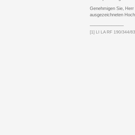
Genehmigen Sie, Herr 
ausgezeichneten Hoch
______________
[1] LI LA RF 190/344/83