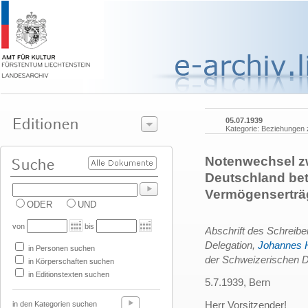
05.07.1939
Kategorie: Beziehungen
Notenwechsel z
Deutschland betr
Vermögenserträg
ODER
UND
von
bis
Abschrift des Schreib
Delegation,
Johannes 
in Personen suchen
der Schweizerischen D
in Körperschaften suchen
in Editionstexten suchen
5.7.1939, Bern
Herr Vorsitzender!
in den Kategorien suchen