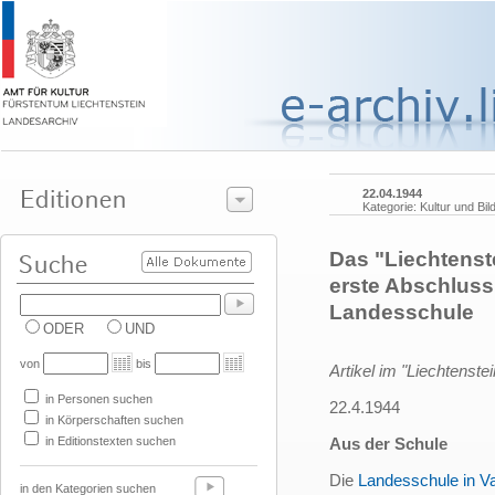
22.04.1944
Kategorie: Kultur und Bil
Das "Liechtenste
erste Abschluss
Landesschule
ODER
UND
von
bis
Artikel im "Liechtenstei
in Personen suchen
22.4.1944
in Körperschaften suchen
in Editionstexten suchen
Aus der Schule
Die
Landesschule in V
in den Kategorien suchen