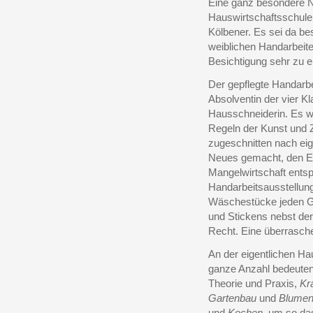
Eine ganz besondere N
Hauswirtschaftsschule 
Kölbener. Es sei da bes
weiblichen Handarbeite
Besichtigung sehr zu e
Der gepflegte Handarbe
Absolventin der vier K
Hausschneiderin. Es wi
Regeln der Kunst und
zugeschnitten nach eig
Neues gemacht, den Er
Mangelwirtschaft ents
Handarbeitsausstellung
Wäschestücke jeden G
und Stickens nebst de
Recht. Eine überrasche
An der eigentlichen H
ganze Anzahl bedeute
Theorie und Praxis,
Kr
Gartenbau
und
Blumen
und
Kochen
, um so da