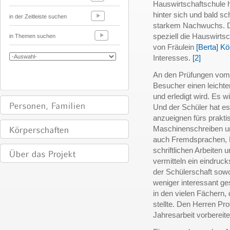
Hauswirtschaftschule 
hinter sich und bald s
in der Zeitleiste suchen
starkem Nachwuchs. Die
speziell die Hauswirts
in Themen suchen
von Fräulein
[Berta] Kö
Interesses.
[2]
An den Prüfungen vom 
Besucher einen leichte
und erledigt wird. Es w
Und der Schüler hat es
anzueignen fürs prakt
Maschinenschreiben u
auch Fremdsprachen, B
schriftlichen Arbeiten 
vermitteln ein eindruck
der Schülerschaft sowo
weniger interessant ges
in den vielen Fächern,
stellte. Den Herren Pr
Jahresarbeit vorbereite