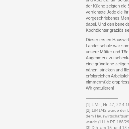
der Küche zeigten die 
verrichtete Jede die ihr
vorgeschriebenes Menü
dabei. Und den beneid
Kochtöchter graziös s
Dieser ersten Hauswir
Landesschule war somit
unsere Mütter und Töch
Augenmerk zu schenken.
eine gründliche zeitg
nähen, stricken und fl
erfolgreichen Arbeitsle
nimmermüde erspriessl
Wir gratulieren!
______________
[1] L.Vo., Nr. 47, 22.4.1
[2] 1941/42 wurde der 
dem Hauswirtschaftsun
wurde (LI LA RF 188/29
[3] D.h. am 15. und 18.