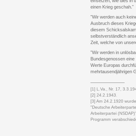
einsetzen, wie dies in
einen Krieg geschah."
"Wir werden auch keine
Ausbruch dieses Kriege
diesem Schicksalskamp
selbstverständlich ans
Zeit, welche von unser
"Wir werden in unlösb
Bundesgenossen eine Mo
Werte Europas durchfüh
mehrtausendjährigen Ge
______________
[1] L.Va., Nr. 17, 3.3.19
[2] 24.2.1943.
[3] Am 24.2.1920 wurd
"Deutsche Arbeiterparte
Arbeiterpartei (NSDAP)
Programm verabschiede