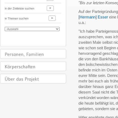
"Bis zur letzten Konse
in der Zeitleiste suchen
Auf der Parteigründun
[Hermann] Esser
eine 
in Themen suchen
u.a.:
"Ich habe Parteigeno
auszuprechen, was ic
zweiten Male selbst ni
wie schon seit Beginn 
hervorragend geschlage
die von den Bankhäus
den bolschewistischen 
befinde mich im Osten 
eurer Mitte sein. Den
mehr bei euch als früh
darüber hinaus ganz E
diesem Saal nicht die 
verkündet worden wären
die heute befähigt ist, 
gebieten, sondern sie
Hitler erwähnte dann d