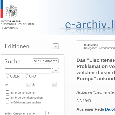
03.03.1943
Kategorie: Fremdenfeindl
Das "Liechtenste
Proklamation von
welcher dieser 
ODER
UND
Europa" ankünd
von
bis
Artikel im "Liechtenste
in Personen suchen
in Körperschaften suchen
3.3.1943
in Editionstexten suchen
Aus einer Rede
[Adol
in den Kategorien suchen