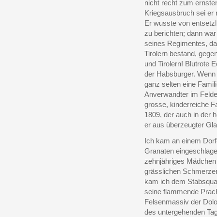
nicht recht zum ernste
Kriegsausbruch sei er
Er wusste von entsetz
zu berichten; dann war 
seines Regimentes, da
Tirolern bestand, gege
und Tirolern! Blutrote 
der Habsburger. Wenn du
ganz selten eine Famil
Anverwandter im Felde 
grosse, kinderreiche F
1809, der auch in der h
er aus überzeugter Gl
Ich kam an einem Dorfe
Granaten eingeschlagen
zehnjähriges Mädchen 
grässlichen Schmerzen
kam ich dem Stabsquart
seine flammende Prach
Felsenmassiv der Dolom
des untergehenden Tage