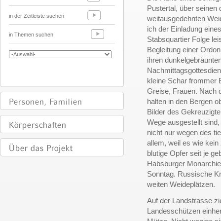
Pustertal, über seinen
in der Zeitleiste suchen
weitausgedehnten Weide
ich der Einladung eine
in Themen suchen
Stabsquartier Folge le
Begleitung einer Ordon
ihren dunkelgebräunten
Nachmittagsgottesdiens
kleine Schar frommer 
Greise, Frauen. Nach d
halten in den Bergen 
Bilder des Gekreuzigte
Wege ausgestellt sind, e
nicht nur wegen des tie
allem, weil es wie kei
blutige Opfer seit je g
Habsburger Monarchie
Sonntag. Russische Kr
weiten Weideplätzen.
Auf der Landstrasse z
Landesschützen einher, 