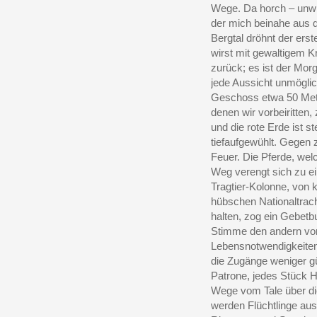
Wege. Da horch – unwil
der mich beinahe aus 
Bergtal dröhnt der ers
wirst mit gewaltigem 
zurück; es ist der Mor
jede Aussicht unmögli
Geschoss etwa 50 Mete
denen wir vorbeiritten
und die rote Erde ist 
tiefaufgewühlt. Gegen
Feuer. Die Pferde, wel
Weg verengt sich zu e
Tragtier-Kolonne, von 
hübschen Nationaltracht
halten, zog ein Gebetb
Stimme den andern vor
Lebensnotwendigkeiten 
die Zugänge weniger gü
Patrone, jedes Stück 
Wege vom Tale über di
werden Flüchtlinge aus