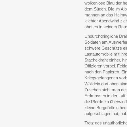
wolkenlose Blau der her
dem Süden. Die im Alp
mahnen an das Heimwe
leichter Abendwind zie
ahnt es in seinem Rau
Undurchdringliche Drah
Soldaten am Auswerfen
schwere Geschütze eing
Lastautomobile mit ihr
Stacheldraht einher, h
Offizieren vorbei. Fel
nach den Papieren. Ein
Kriegsgefangenen vorb
Wölklein dort oben sin
Zusehen sieht man deu
Erdmassen in der Luft 
die Pferde zu überwin
kleine Bergdörflein her
aufgeschlagen hat, habe
Trotz des unaufhörlic