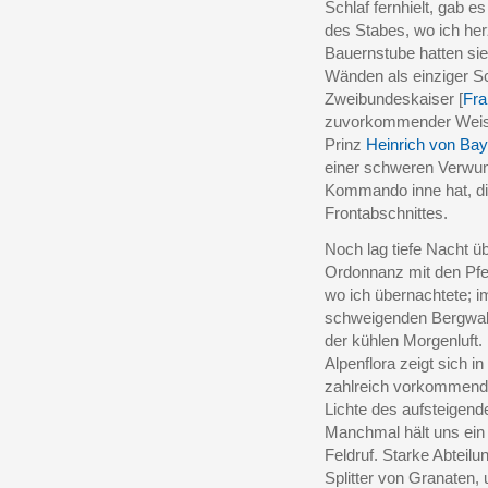
Schlaf fernhielt, gab 
des Stabes, wo ich her
Bauernstube hatten sie
Wänden als einziger Sch
Zweibundeskaiser [
Fra
zuvorkommender Weise
Prinz
Heinrich von Bay
einer schweren Verwund
Kommando inne hat, di
Frontabschnittes.
Noch lag tiefe Nacht ü
Ordonnanz mit den Pfe
wo ich übernachtete; i
schweigenden Bergwald
der kühlen Morgenluft.
Alpenflora zeigt sich i
zahlreich vorkommende
Lichte des aufsteigend
Manchmal hält uns ein
Feldruf. Starke Abteil
Splitter von Granaten, 