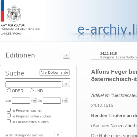
24.12.1915
Kategorie: Erster Weltkr
Alfons Feger ber
österreichisch-it
ODER
UND
Artikel im "Liechtenstei
von
bis
24.12.1915
in Personen suchen
Bei den Tirolern an d
in Körperschaften suchen
in Editionstexten suchen
(Aus den Neuen Zürch
Die Ruhe eines sonnig
in den Kategorien suchen