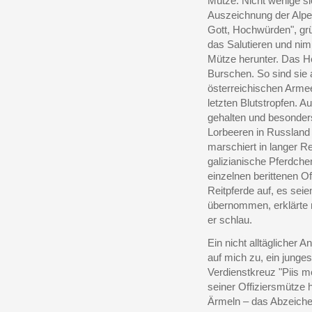
Mütze. Nicht wenige si
Auszeichnung der Alpe
Gott, Hochwürden", grü
das Salutieren und ni
Mütze herunter. Das He
Burschen. So sind sie 
österreichischen Armee
letzten Blutstropfen. 
gehalten und besonders 
Lorbeeren in Russland 
marschiert in langer 
galizianische Pferdchen
einzelnen berittenen O
Reitpferde auf, es sei
übernommen, erklärte m
er schlau.
Ein nicht alltäglicher 
auf mich zu, ein junge
Verdienstkreuz "Piis me
seiner Offiziersmütze h
Ärmeln – das Abzeichen