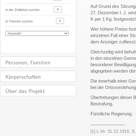
Auf Grund des Sitzun
in der Zeitleiste suchen
27. Dezember l. J. wird
K per 1 Kg. festgesetzt
in Themen suchen
Wer höhere Preise forde
einzelnen Fall einer St
dem Anzeiger zufliesst
Gleichzeitig wird behu
in den einzelnen Gemei
besonderer Bewilligun
abgegeben werden dür
Die innerhalb einer Ge
bei der Ortsvorstehun
Übertretungen dieser 
Bestrafung.
Fürstliche Regierung.
______________
[1] L.Vo. 31.12.1915, S