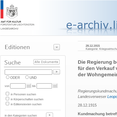
28.12.1915
Kategorie: Kriegswirtsch
Die Regierung b
für den Verkauf
der Wohngemeind
ODER
UND
von
bis
Regierungskundmachung,
in Personen suchen
Landesverweser
Leopo
in Körperschaften suchen
in Editionstexten suchen
28.12.1915
Kundmachung betreffe
in den Kategorien suchen