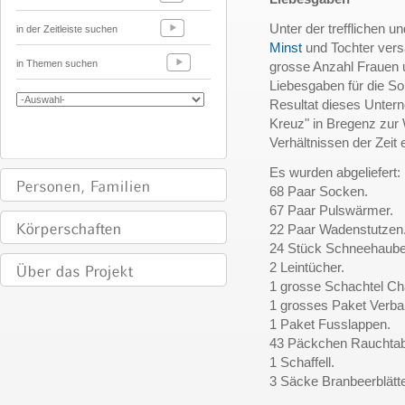
Unter der trefflichen 
in der Zeitleiste suchen
Minst
und Tochter versa
in Themen suchen
grosse Anzahl Frauen 
Liebesgaben für die So
Resultat dieses Unter
Kreuz" in Bregenz zur 
Verhältnissen der Zeit 
Es wurden abgeliefert:
68 Paar Socken.
67 Paar Pulswärmer.
22 Paar Wadenstutzen
24 Stück Schneehaube
2 Leintücher.
1 grosse Schachtel Ch
1 grosses Paket Verban
1 Paket Fusslappen.
43 Päckchen Rauchta
1 Schaffell.
3 Säcke Branbeerblätt