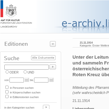
21.11.1914
Kategorie: Erster Weltkr
Unter der Leitu
und sammeln Fra
österreichische
ODER
UND
Roten Kreuz üb
von
bis
Mitteilung des Pfarramt
in Personen suchen
(sehr wahrscheinlich P
in Körperschaften suchen
in Editionstexten suchen
21.11.1914
in den Kategorien suchen
Liebesgaben