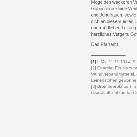
Möge den wackeren Vat
Gaben eine kleine Wei
und Jungfrauen, sowie 
sich an diesem edlen L
unermüdlichen Leitung 
herzliches Vergelts Got
Das Pfarramt
______________
[1]
L.Vo. 21.11.1914, S.
[2] Charpie: Ein bis z
Wundverbandmaterial, 
Leinenstoffen gewonne
[3] Brombeerblätter (im
(Durchfall, entzündete