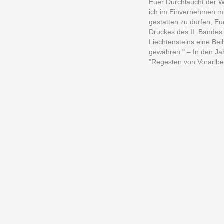
Euer Durchlaucht der W
ich im Einvernehmen mi
gestatten zu dürfen, E
Druckes des II. Bandes
Liechtensteins eine Beih
gewähren." – In den Ja
"Regesten von Vorarlbe