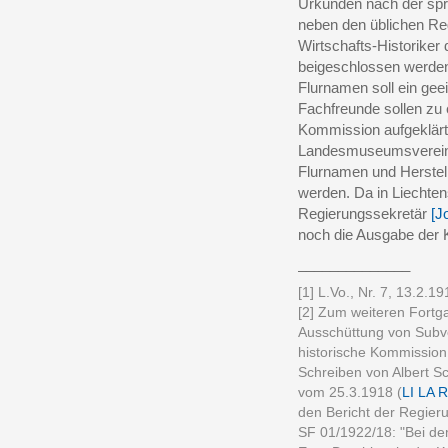
Urkunden nach der spr
neben den üblichen Reg
Wirtschafts-Historike
beigeschlossen werden
Flurnamen soll ein ge
Fachfreunde sollen zu e
Kommission aufgeklärt 
Landesmuseumsverein 
Flurnamen und Herstel
werden. Da in Liechten
Regierungssekretär
[J
noch die Ausgabe der 
______________
[1] L.Vo., Nr. 7, 13.2.19
[2] Zum weiteren Fortg
Ausschüttung von Subven
historische Kommission 
Schreiben von Albert 
vom 25.3.1918 (
LI LA 
den Bericht der Regier
SF 01/1922/18: "Bei de