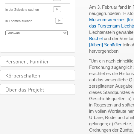
Am 3. Februar fand in 
in der Zeitleiste suchen
neugegründeten "Hist
Museumsvereines [für 
in Themen suchen
das Fürstentum Liecht
Liechtenstein gewählte
Büchel
und der Vorstand
[Albert] Schädler
teiln
hervorgehoben:
"Um ein nach einheitli
Forschung zugänglich 
erachtet es die Histor
auf das wesentliche Qu
zersplitterten Ausgabe
dieses Standpunktes erk
Geschichtsquellen: a) 
in Regesten und später
im vollen Wortlaute he
Urbare, Rodel und ähnl
gelangen; c) Gesetze, 
Ordnungen der Zünfte, 