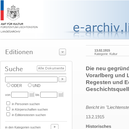
13.02.1915
Kategorie: Kultur
Die neu gegründ
Vorarlberg und L
Regesten und Edi
ODER
UND
Geschichtsquel
von
bis
in Personen suchen
Bericht im "Liechtenste
in Körperschaften suchen
in Editionstexten suchen
13.2.1915
Historisches
in den Kategorien suchen