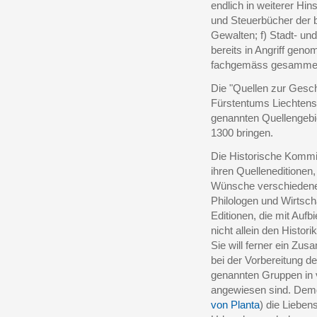
endlich in weiterer Hin
und Steuerbücher der b
Gewalten; f) Stadt- un
bereits in Angriff gen
fachgemäss gesammelt
Die "Quellen zur Gesc
Fürstentums Liechtenste
genannten Quellengebie
1300 bringen.
Die Historische Kommiss
ihren Quelleneditionen,
Wünsche verschiedene
Philologen und Wirtscha
Editionen, die mit Aufb
nicht allein den Histo
Sie will ferner ein Zu
bei der Vorbereitung d
genannten Gruppen in v
angewiesen sind. Demg
von Planta
) die Lieben