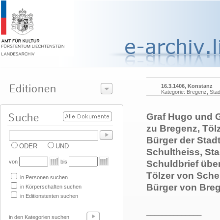
16.3.1406, Konstanz
Kategorie: Bregenz, Stad
Graf Hugo und G
zu Bregenz, Töl
Bürger der Stad
ODER
UND
Schultheiss, St
von
bis
Schuldbrief übe
Tölzer von Sch
in Personen suchen
Bürger von Breg
in Körperschaften suchen
in Editionstexten suchen
______________
in den Kategorien suchen