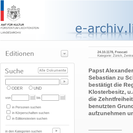
24.10.1178, Frascati
Kategorie: Zürich, Zentra
Papst Alexander 
Sebastian zu Sc
bestätigt die Re
ODER
UND
Klosterbesitz, 
von
bis
die Zehntfreihei
benutzten Grund
in Personen suchen
aufzunehmen und
in Körperschaften suchen
in Editionstexten suchen
______________
in den Kategorien suchen