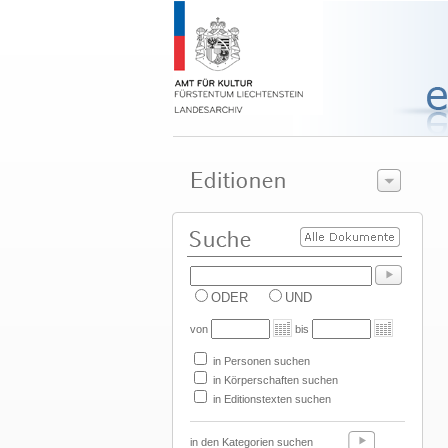
ODER
UND
von
bis
in Personen suchen
in Körperschaften suchen
in Editionstexten suchen
in den Kategorien suchen