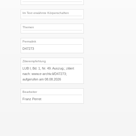
Im Text erwähnte Körperschaften
Themen
Permalink
D47273
Zitierempfehlung
LUB I, Bd. 1, Nr. 49. Auszug.; zitiert
nach: www.e-archiv.li/D47273;
aufgerufen am 08.08.2026
Bearbeiter
Franz Perret