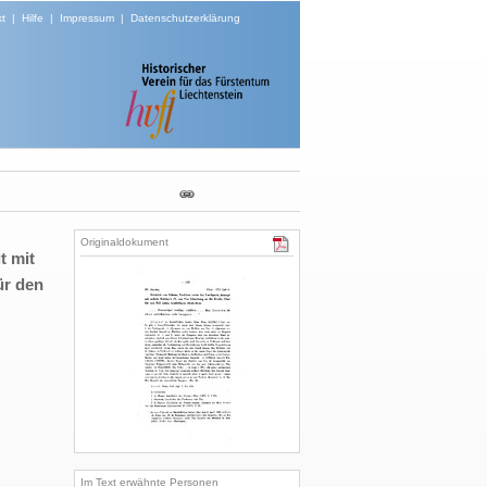
t
|
Hilfe
|
Impressum
|
Datenschutzerklärung
Originaldokument
t mit
ür den
Im Text erwähnte Personen