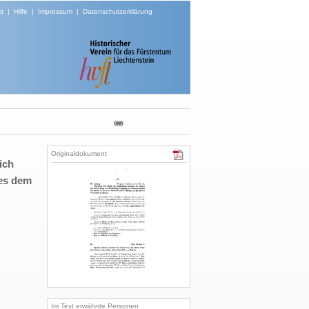
t
|
Hilfe
|
Impressum
|
Datenschutzerklärung
Originaldokument
ich
res dem
Im Text erwähnte Personen