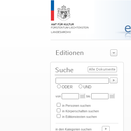
ODER
UND
von
bis
in Personen suchen
in Körperschaften suchen
in Editionstexten suchen
in den Kategorien suchen