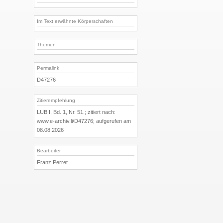
Im Text erwähnte Körperschaften
Themen
Permalink
D47276
Zitierempfehlung
LUB I, Bd. 1, Nr. 51.; zitiert nach:
www.e-archiv.li/D47276; aufgerufen am
08.08.2026
Bearbeiter
Franz Perret