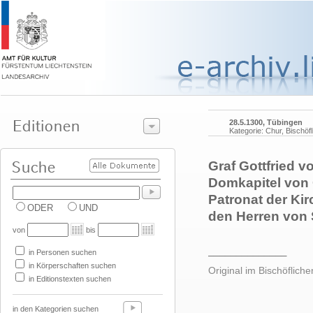
28.5.1300, Tübingen
Kategorie: Chur, Bischöf
Graf Gottfried 
Domkapitel von
Patronat der Kir
ODER
UND
den Herren von 
von
bis
______________
in Personen suchen
in Körperschaften suchen
Original im Bischöfliche
in Editionstexten suchen
in den Kategorien suchen