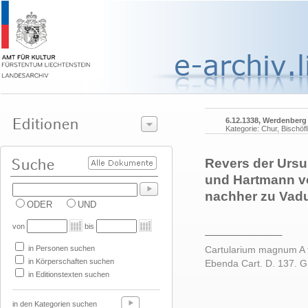
6.12.1338, Werdenberg
Kategorie: Chur, Bischöf
Revers der Ursu
und Hartmann vo
nachher zu Vadu
ODER
UND
von
bis
______________
in Personen suchen
Cartularium magnum A fo
in Körperschaften suchen
Ebenda Cart. D. 137. G
in Editionstexten suchen
in den Kategorien suchen