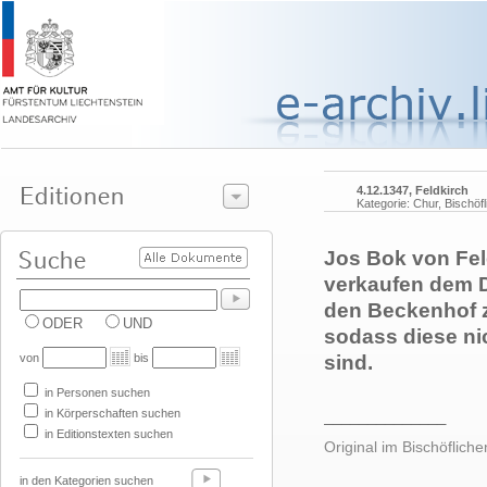
4.12.1347, Feldkirch
Kategorie: Chur, Bischöf
Jos Bok von Fel
verkaufen dem 
den Beckenhof z
ODER
UND
sodass diese nic
von
bis
sind.
in Personen suchen
in Körperschaften suchen
______________
in Editionstexten suchen
Original im Bischöfliche
in den Kategorien suchen