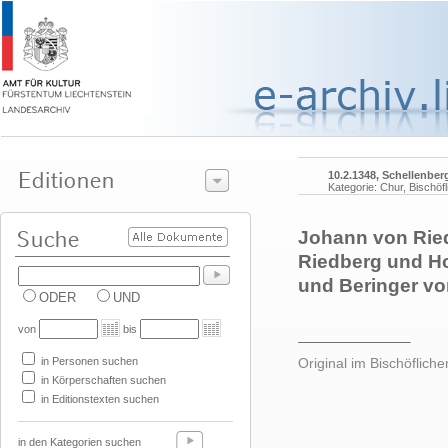
10.2.1348, Schellenber
Kategorie: Chur, Bischöf
Johann von Rie
Riedberg und H
und Beringer vo
ODER
UND
von
bis
______________
in Personen suchen
Original im Bischöfliche
in Körperschaften suchen
in Editionstexten suchen
in den Kategorien suchen