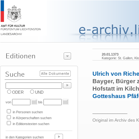
20.01.1373
Kategorie: St. Gallen, Klo
Ulrich von Rich
Bayger, Bürger 
Hofstatt im Kilc
ODER
UND
Gotteshaus Pfäf
von
bis
______________
in Personen suchen
in Körperschaften suchen
Original im Archiv des K
in Editionstexten suchen
in den Kategorien suchen