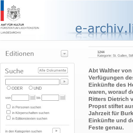
1244
Kategorie: St. Gallen, Sti
Abt Walther von 
Verfügungen des
Einkünfte des H
ODER
UND
waren, worauf d
von
bis
Ritters Dietrich
Propst stiftet a
in Personen suchen
Jahrzeit für Bur
in Körperschaften suchen
in Editionstexten suchen
Einkünfte und d
Feste genau.
in den Kategorien suchen