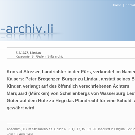
Home
|
Kontak
5.4.1378, Lindau
Kategorie: St. Gallen, Stiftsarchiv
Konrad Stosser, Landrichter in der Pürs, verkündet im Name
Kaisers: Peter Bregenzer, Bürger zu Lindau, anstatt seines 
Kinder, verlangt auf des öffentlich verschriebenen Ächters
Marquard (Märcken) von Schellenbergs von Wasserburg Leu
Güter auf dem Hofe zu Hegi das Pfandrecht für eine Schuld,
gewährt wird.
______________
Abschrift (B1) im Stiftsarchiv St. Gallen N. 3. Q. 17, fol. 19‘-20. Inseriert in Original-Spru
vom 13. April 1461.