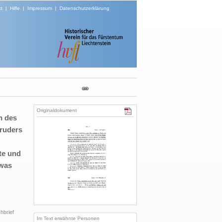
t
|
Hilfe
|
Impressum
|
Datenschutzerklärung
Originaldokument
n des
Bruders
te und
 was
chbrief
Im Text erwähnte Personen