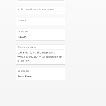
Im Text erwähnte Körperschaften
Themen
Permalink
D47415
Zitierempfehlung
LUB I, Bd. 2, Nr. 55.; zitiert nach:
www.e-archiv.li/D47415; aufgerufen am
09.08.2026
Bearbeiter
Franz Perret