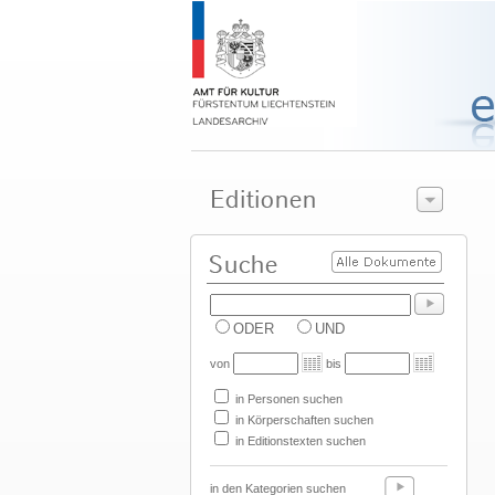
ODER
UND
von
bis
in Personen suchen
in Körperschaften suchen
in Editionstexten suchen
in den Kategorien suchen