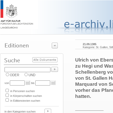
21.09.1385
Kategorie: St. Gallen, Sti
Ulrich von Ebers
zu Hegi und Wa
Schellenberg v
ODER
UND
von St. Gallen H
von
bis
Marquard von Sc
vorher das Pfan
in Personen suchen
hatten.
in Körperschaften suchen
in Editionstexten suchen
______________
in den Kategorien suchen