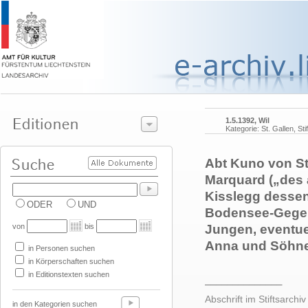
1.5.1392, Wil
Kategorie: St. Gallen, Sti
Abt Kuno von St.
Marquard („des 
Kisslegg dessen 
ODER
UND
Bodensee-Gegen
von
bis
Jungen, eventue
Anna und Söhne
in Personen suchen
in Körperschaften suchen
in Editionstexten suchen
______________
Abschrift im Stiftsarchi
in den Kategorien suchen