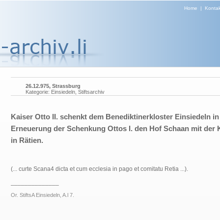
Home
|
Kontak
26.12.975, Strassburg
Kategorie: Einsiedeln, Stiftsarchiv
Kaiser Otto II. schenkt dem Benediktinerkloster Einsiedeln in
Erneuerung der Schenkung Ottos I. den Hof Schaan mit der 
in Rätien.
(... curte Scana4 dicta et cum ecclesia in pago et comitatu Retia ...).
______________
Or. StiftsA Einsiedeln, A.l 7.