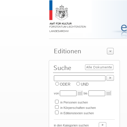
ODER
UND
von
bis
in Personen suchen
in Körperschaften suchen
in Editionstexten suchen
in den Kategorien suchen