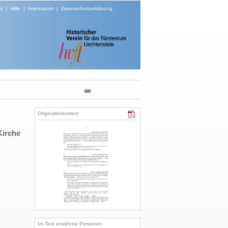
t
|
Hilfe
|
Impressum
|
Datenschutzerklärung
Originaldokument
Kirche
Im Text erwähnte Personen