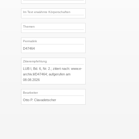
Im Text erwähnte Körperschaften
Themen
Permalink
D47464
Zitierempfehlung
LUB I, Bd. 6, Nr. 2.; zitiert nach: www.e-
archiv.li/D47464; aufgerufen am
08.08.2026
Bearbeiter
Otto P. Clavadetscher