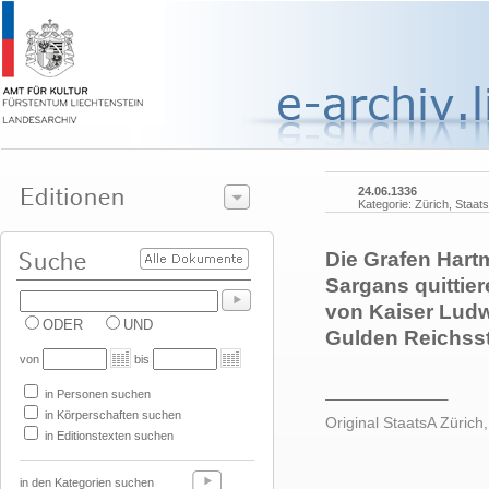
24.06.1336
Kategorie: Zürich, Staat
Die Grafen Har
Sargans quittier
von Kaiser Lud
ODER
UND
Gulden Reichsst
von
bis
______________
in Personen suchen
in Körperschaften suchen
Original StaatsA Zürich,
in Editionstexten suchen
in den Kategorien suchen