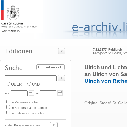
7.12.1377, Feldkirch
Kategorie: St. Gallen, St
Ulrich und Lich
an Ulrich von S
Ulrich von Rich
ODER
UND
von
bis
______________
in Personen suchen
Original StadtA St. Gall
in Körperschaften suchen
in Editionstexten suchen
in den Kategorien suchen