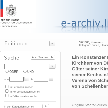
3.6.1388, Konstanz
Kategorie: Zürich, Staat
Ein Konstanzer 
Kirchherr von D
Güter seiner Ki
ODER
UND
seiner Kirche, 
von
bis
Verena von Sche
von Schellenberg
in Personen suchen
in Körperschaften suchen
in Editionstexten suchen
______________
Original StaatsA Zürich 
in den Kategorien suchen