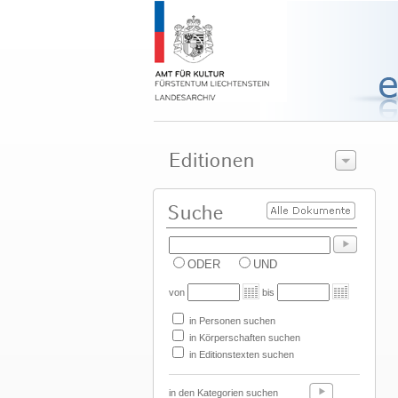
ODER
UND
von
bis
in Personen suchen
in Körperschaften suchen
in Editionstexten suchen
in den Kategorien suchen