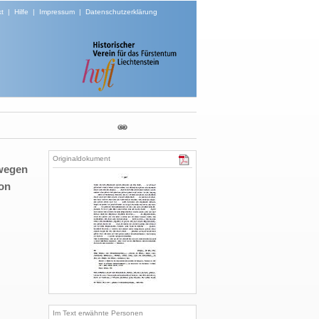
t
|
Hilfe
|
Impressum
|
Datenschutzerklärung
Originaldokument
 wegen
von
Im Text erwähnte Personen