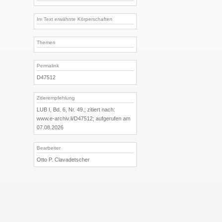
Im Text erwähnte Körperschaften
Themen
Permalink
D47512
Zitierempfehlung
LUB I, Bd. 6, Nr. 49.; zitiert nach:
www.e-archiv.li/D47512; aufgerufen am
07.08.2026
Bearbeiter
Otto P. Clavadetscher