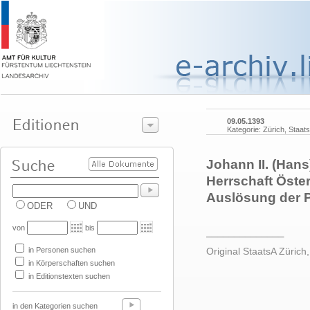
09.05.1393
Kategorie: Zürich, Staat
Johann II. (Hans
Herrschaft Öster
Auslösung der P
ODER
UND
von
bis
______________
in Personen suchen
Original StaatsA Zürich
in Körperschaften suchen
in Editionstexten suchen
in den Kategorien suchen