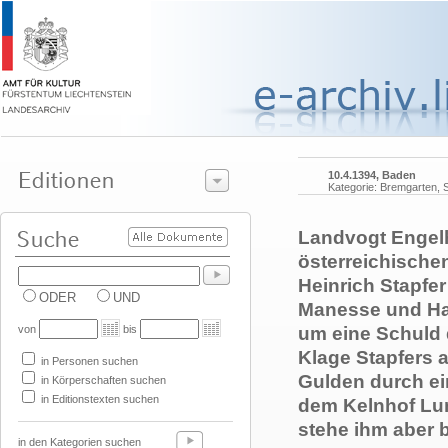
10.4.1394, Baden
Kategorie: Bremgarten, S
Landvogt Engel
österreichische
Heinrich Stapfe
ODER
UND
Manesse und Ha
von
bis
um eine Schuld 
Klage Stapfers a
in Personen suchen
Gulden durch ei
in Körperschaften suchen
in Editionstexten suchen
dem Kelnhof Lun
stehe ihm aber 
in den Kategorien suchen