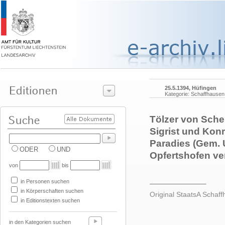
25.5.1394, Hüfingen
Kategorie: Schaffhausen
Tölzer von Sche
Sigrist und Kon
Paradies (Gem. U
ODER
UND
Opfertshofen ve
von
bis
______________
in Personen suchen
in Körperschaften suchen
Original StaatsA Schaf
in Editionstexten suchen
in den Kategorien suchen