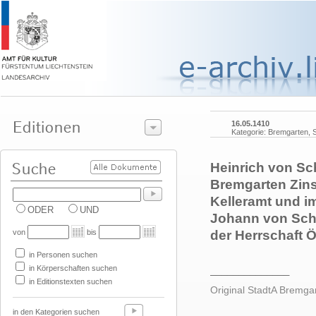
16.05.1410
Kategorie: Bremgarten, S
Heinrich von Sch
Bremgarten Zins
Kelleramt und im
ODER
UND
Johann von Sche
von
bis
der Herrschaft Ö
in Personen suchen
in Körperschaften suchen
______________
in Editionstexten suchen
Original StadtA Bremga
in den Kategorien suchen