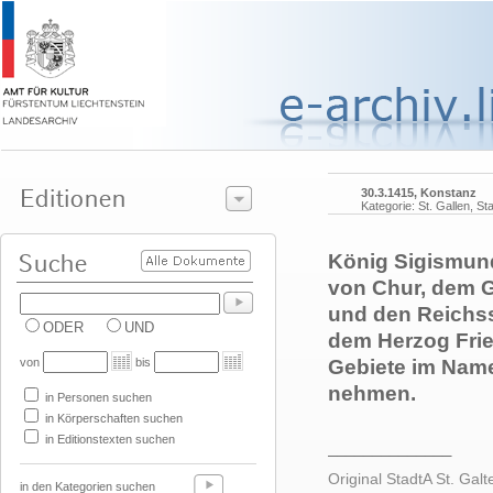
30.3.1415, Konstanz
Kategorie: St. Gallen, St
König Sigismun
von Chur, dem G
und den Reichss
ODER
UND
dem Herzog Frie
von
bis
Gebiete im Nam
nehmen.
in Personen suchen
in Körperschaften suchen
in Editionstexten suchen
______________
Original StadtA St. Galte
in den Kategorien suchen