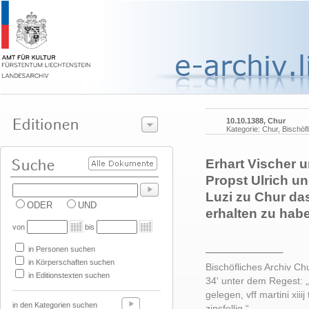
10.10.1388, Chur
Kategorie: Chur, Bischöf
Erhart Vischer 
Propst Ulrich u
Luzi zu Chur da
ODER
UND
erhalten zu hab
von
bis
______________
in Personen suchen
in Körperschaften suchen
Bischöfliches Archiv Ch
in Editionstexten suchen
34' unter dem Regest: „
gelegen, vff martini xiii
in den Kategorien suchen
zinsfellig.“