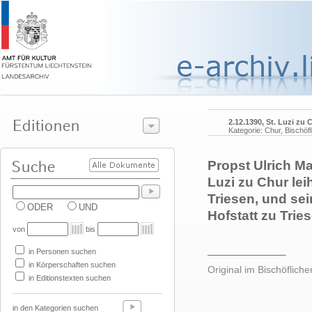
2.12.1390, St. Luzi zu 
Kategorie: Chur, Bischöf
Propst Ulrich M
Luzi zu Chur le
Triesen, und sei
ODER
UND
Hofstatt zu Trie
von
bis
______________
in Personen suchen
in Körperschaften suchen
Original im Bischöfliche
in Editionstexten suchen
in den Kategorien suchen