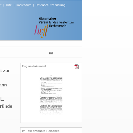
t
|
Hilfe
|
Impressum
|
Datenschutzerklärung
Originaldokument
t zur
ann
L.
fründe
Im Text erwähnte Personen