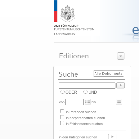
ODER
UND
von
bis
in Personen suchen
in Körperschaften suchen
in Editionstexten suchen
in den Kategorien suchen