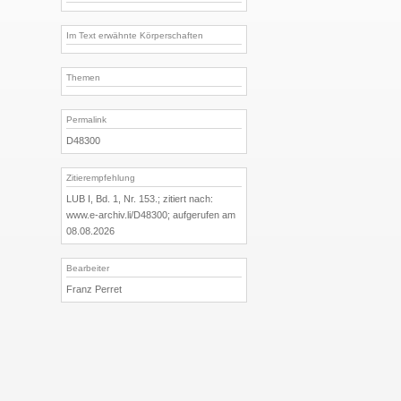
Im Text erwähnte Körperschaften
Themen
Permalink
D48300
Zitierempfehlung
LUB I, Bd. 1, Nr. 153.; zitiert nach:
www.e-archiv.li/D48300; aufgerufen am
08.08.2026
Bearbeiter
Franz Perret