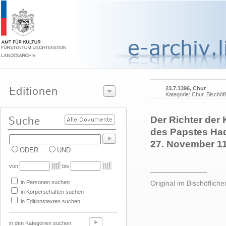
23.7.1396, Chur
Kategorie: Chur, Bischöf
Der Richter der 
des Papstes Hadr
27. November 115
ODER
UND
von
bis
______________
in Personen suchen
Original im Bischöfliche
in Körperschaften suchen
in Editionstexten suchen
in den Kategorien suchen